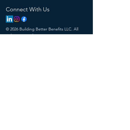
Connect With Us
© 2026 Building Better Benefits LLC. All
rights reserved.
Privacy Policy
Areas We Serve:
Alabama
Arkansas
Colorado
Delaware
Florida
Georgia
Illinois
Iowa