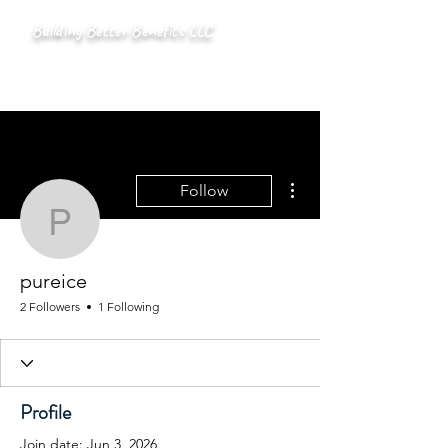
Building Better Benefits LLC
More actions
Follow
pureice
pureice
2 Followers
1 Following
Profile
Join date: Jun 3, 2026