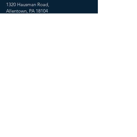
1320 Hausman Road,
Allentown, PA 18104
Email:
buildingbetterbenefitsllc@gmail.com
Phone:
267-257-6769
Hours Open:
Monday-Friday 9 AM - 8 PM
Saturday 10 AM - 6 PM
Sunday 1pm-7pm
Connect With Us
© 2026 Building Better Benefits LLC. All
rights reserved.
Privacy Policy