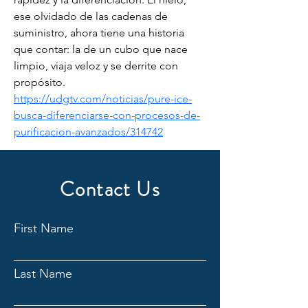
ese olvidado de las cadenas de 
suministro, ahora tiene una historia 
que contar: la de un cubo que nace 
limpio, viaja veloz y se derrite con 
propósito.
https://udgtv.com/noticias/pure-ice-
busca-diferenciarse-con-procesos-de-
purificacion-avanzados/314742
Contact Us
First Name
Last Name